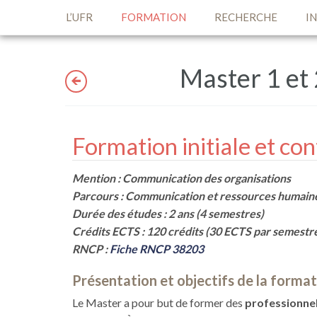
L’UFR
FORMATION
RECHERCHE
I
Master 1 et
Master 1
Formation initiale et co
multiméd
Master 1 et 2 – Communication des
entreprises, des institutions publiques et
Master 1
des associations
multiméd
Mention : Communication des organisations
Master 1 et 2 – Communication et
Parcours : Communication et ressources humain
ressources humaines
Durée des études : 2 ans (4 semestres)
Master 1 et 2 – Communication et
Crédits ECTS : 120 crédits (30 ECTS par semestr
ressources humaines (apprentissage)
RNCP :
Fiche RNCP 38203
Présentation et objectifs de la forma
Le Master a pour but de former des
professionnel