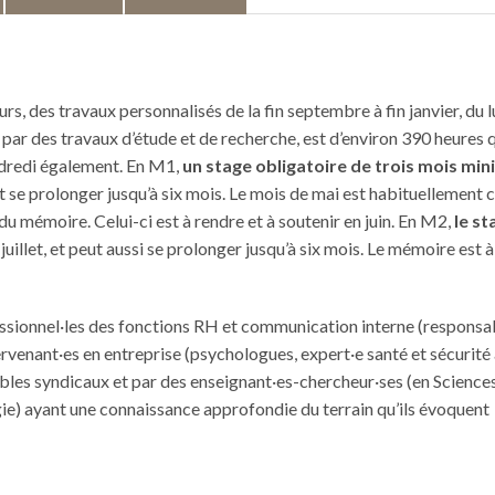
 des travaux personnalisés de la fin septembre à fin janvier, du l
ar des travaux d’étude et de recherche, est d’environ 390 heures q
vendredi également. En M1,
un stage obligatoire de trois mois mi
peut se prolonger jusqu’à six mois. Le mois de mai est habituellement
u mémoire. Celui-ci est à rendre et à soutenir en juin. En M2,
le st
juillet, et peut aussi se prolonger jusqu’à six mois. Le mémoire est à
essionnel·les des fonctions RH et communication interne (responsa
venant·es en entreprise (psychologues, expert·e santé et sécurité
bles syndicaux et par des enseignant·es-chercheur·ses (en Science
gie) ayant une connaissance approfondie du terrain qu’ils évoquent