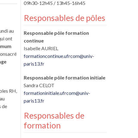
09h30-12h45 / 13h45-16h45
Responsables de pôles
undi au
Responsable pôle formation
ui ont
continue
nimum
Isabelle AURIEL
 consacré
formationcontinue.ufrcom@univ-
age
paris13.fr
Responsable pôle formation initiale
Sandra CELOT
bles RH,
formationinitiale.ufrcom@univ-
 au
paris13.fr
s de
Responsables de
formation