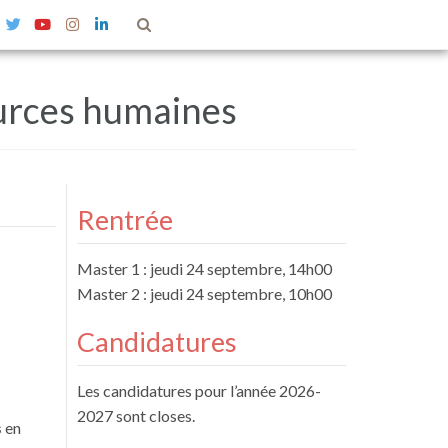
urces humaines
urelles
Master 1 et 2 – Commercialisation du
livre (apprentissage)
Rentrée
ciales
Master 1 et 2 – Politiques éditoriales
(apprentissage)
ves et
Master 1 : jeudi 24 septembre, 14h00
Master 2 : jeudi 24 septembre, 10h00
Candidatures
Les candidatures pour l’année 2026-
2027 sont closes.
s
en