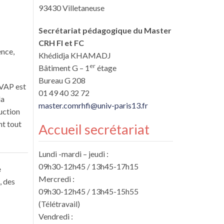
93430 Villetaneuse
Secrétariat pédagogique du Master
CRH FI et FC
ence,
Khédidja
KHAMADJ
er
Bâtiment G – 1
étage
Bureau G 208
 VAP est
01 49 40 32 72
la
master.comrhfi@univ-paris13.fr
ruction
nt tout
Accueil secrétariat
Lundi -mardi – jeudi :
09h30-12h45 / 13h45-17h15
e
Mercredi :
, des
09h30-12h45 / 13h45-15h55
(Télétravail)
Vendredi :